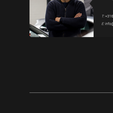
T:
+316
E:
info