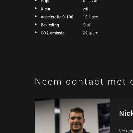
Prijs
€ 12.745,-
Kleur
wit
Acceleratie 0-100
15.1 sec.
Bekleding
Stof
CO2-emissie
99 g/km
Neem contact met 
Nic
Verkoop