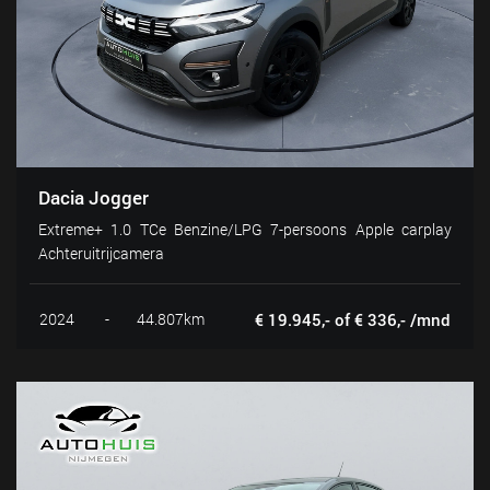
Dacia Jogger
Extreme+ 1.0 TCe Benzine/LPG 7-persoons Apple carplay
Achteruitrijcamera
2024
-
44.807km
€ 19.945,- of € 336,- /mnd