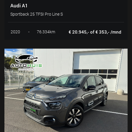
Audi A1
Sportback 25 TFSI Pro Line S
2020
-
76.334km
€ 20.945,- of € 353,- /mnd