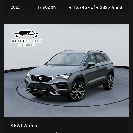
2023
-
17.902km
€ 16.745,- of € 282,- /mnd
SEAT Ateca