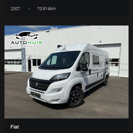
2007
-
70.914km
Fiat