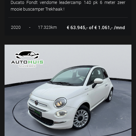
Ducato Fondt vendome leadercamp 140 pk 6 meter zeer
mooie buscamper Trekhaak !
2020
-
17.323km
€ 63.945,- of € 1.061,- /mnd