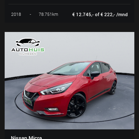
2018
-
78.751km
€ 12.745,- of € 222,- /mnd
Nissan Micra