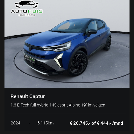
Renault Captur
1.6 E-Tech full hybrid 145 esprit Alpine 19" lm velgen
2024
-
6.115km
€ 26.745,- of € 444,- /mnd