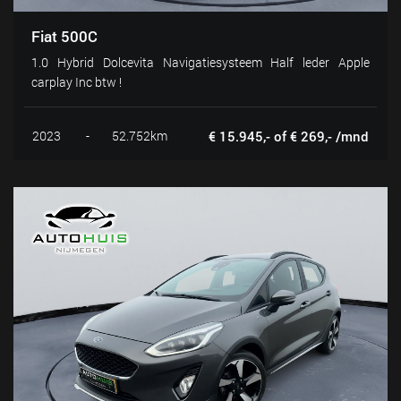
Fiat 500C
1.0 Hybrid Dolcevita Navigatiesysteem Half leder Apple
carplay Inc btw !
2023
-
52.752km
€ 15.945,- of € 269,- /mnd