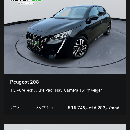
Peugeot 208
1.2 PureTech Allure Pack Navi Camera 16" lm velgen
2023
-
35.091km
€ 16.745,- of € 282,- /mnd