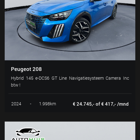
Peugeot 208
Hybrid 145 e-DCS6 GT Line Navigatiesysteem Camera Inc
btw !
2024
-
1.998km
€ 24.745,- of € 417,- /mnd