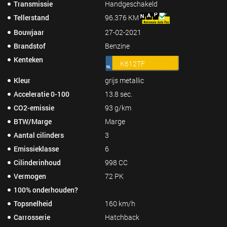
Transmissie
Handgeschakeld
Tellerstand
96.376 KM
Bouwjaar
27-02-2021
Brandstof
Benzine
Kenteken
K612TF
Kleur
grijs metallic
Acceleratie 0-100
13.8 sec.
CO2-emissie
93 g/km
BTW/Marge
Marge
Aantal cilinders
3
Emissieklasse
6
Cilinderinhoud
998 CC
Vermogen
72 PK
100% onderhouden?
Topsnelheid
160 km/h
Carrosserie
Hatchback