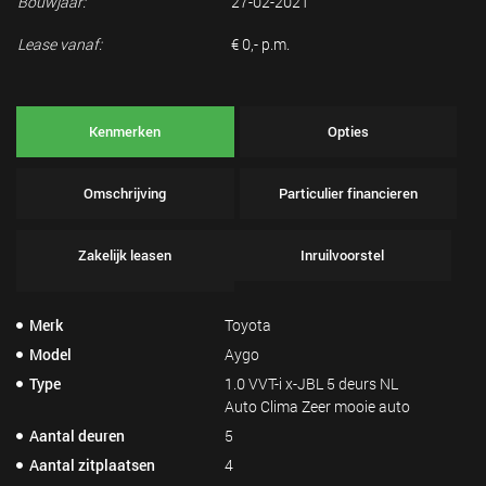
Bouwjaar:
27-02-2021
Lease vanaf:
€ 0,- p.m.
Kenmerken
Opties
Omschrijving
Particulier financieren
Zakelijk leasen
Inruilvoorstel
Merk
Toyota
Model
Aygo
Type
1.0 VVT-i x-JBL 5 deurs NL
Auto Clima Zeer mooie auto
Aantal deuren
5
Aantal zitplaatsen
4