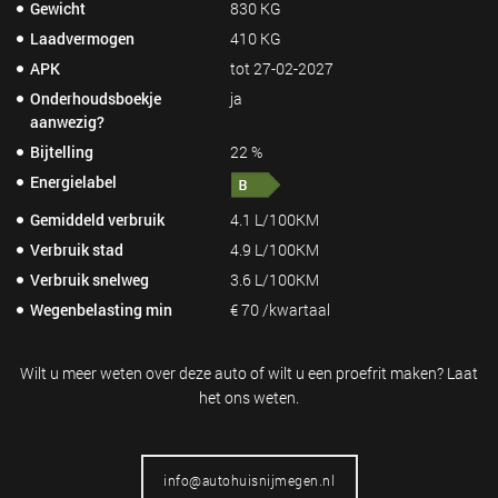
Gewicht
830 KG
Laadvermogen
410 KG
APK
tot 27-02-2027
Onderhoudsboekje
ja
aanwezig?
Bijtelling
22 %
Energielabel
Gemiddeld verbruik
4.1 L/100KM
Verbruik stad
4.9 L/100KM
Verbruik snelweg
3.6 L/100KM
Wegenbelasting min
€ 70 /kwartaal
Wilt u meer weten over deze auto of wilt
u een proefrit maken? Laat
het ons weten.
info@autohuisnijmegen.nl